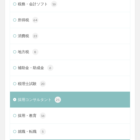
税務・会計ソフト
16
所得税
64
消費税
23
地方税
8
補助金・助成金
6
税理士試験
20
採用コンサルタント
21
採用・教育
16
就職・転職
5