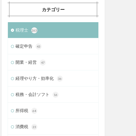
カテゴリー
税理士
263
確定申告
43
開業・経営
47
経理やり方・効率化
36
税務・会計ソフト
16
所得税
64
消費税
23