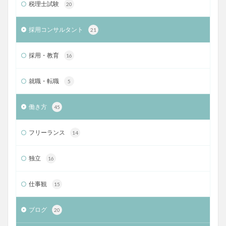
税理士試験
20
採用コンサルタント
21
採用・教育
16
就職・転職
5
働き方
45
フリーランス
14
独立
16
仕事観
15
ブログ
20