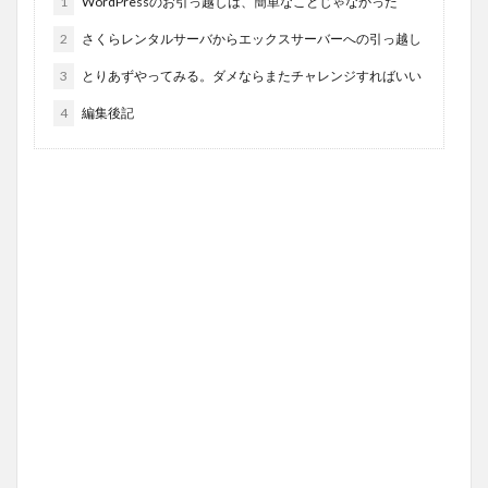
1
WordPressのお引っ越しは、簡単なことじゃなかった
2
さくらレンタルサーバからエックスサーバーへの引っ越し
3
とりあずやってみる。ダメならまたチャレンジすればいい
4
編集後記