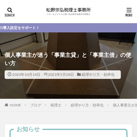
ポート！
個人事業主が迷う「事業主貸」と「事業主借」の使
い方
2020年10月14日
2021年5月28日
経理やり方・効率化
HOME
ブログ
税理士
経理やり方・効率化
個人事業主が
お知らせ