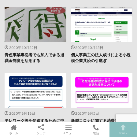
2020年10月22日
2020年10月15日
青色事業専従者でも加入できる退
個人事業主の法人成りによる小規
職金制度を活用する
模企業共済の引継ぎ
2020年8月18日
2020年8月5日
テレワーク等を促進するために中
新型コロナに関する消費貸借契約
小企業経営強化税制を拡充
書の印紙税を還付請求
ホーム
シェア
メニュー
電話
TOPへ