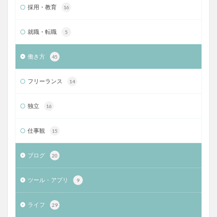
採用・教育
16
就職・転職
5
働き方
45
フリーランス
14
独立
16
仕事観
15
ブログ
20
ツール・アプリ
9
ライフ
29