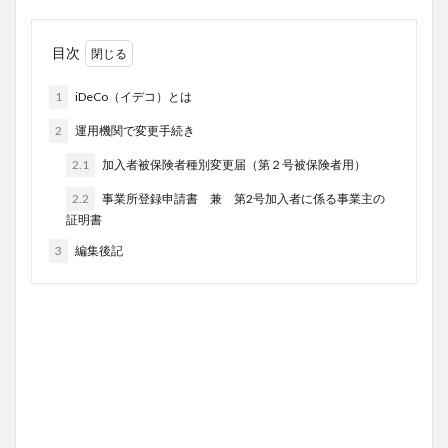
目次
1
iDeCo（イデコ）とは
2
運用機関で変更手続き
2.1
加入者被保険者種別変更届（第２号被保険者用）
2.2
事業所登録申請書 兼 第2号加入者に係る事業主の
証明書
3
編集後記