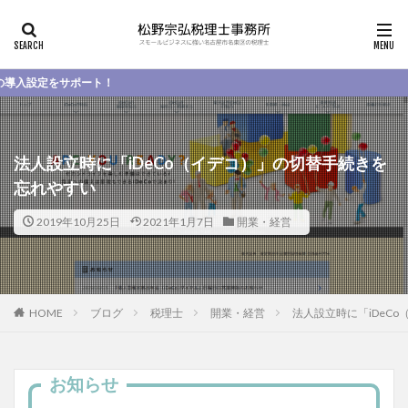
ポート！
法人設立時に「iDeCo（イデコ）」の切替手続きを
忘れやすい
2019年10月25日
2021年1月7日
開業・経営
HOME
ブログ
税理士
開業・経営
法人設立時に「iDeC
お知らせ