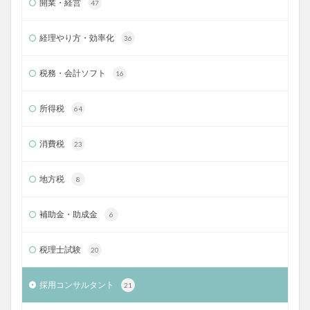
開業・経営
47
経理やり方・効率化
36
税務・会計ソフト
16
所得税
64
消費税
23
地方税
8
補助金・助成金
6
税理士試験
20
採用コンサルタント
21